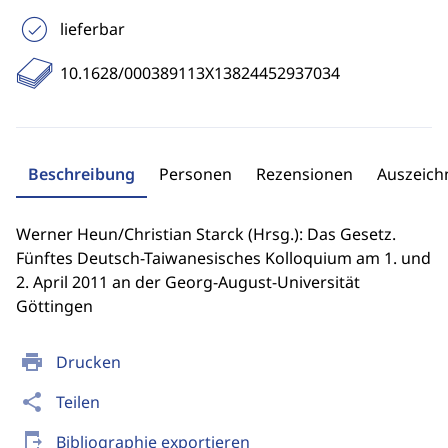
lieferbar
10.1628/000389113X13824452937034
Beschreibung
Personen
Rezensionen
Auszeic
Werner Heun/Christian Starck (Hrsg.): Das Gesetz.
Fünftes Deutsch-Taiwanesisches Kolloquium am 1. und
2. April 2011 an der Georg-August-Universität
Göttingen
print
Drucken
share
Teilen
send_to_mobile
Bibliographie exportieren