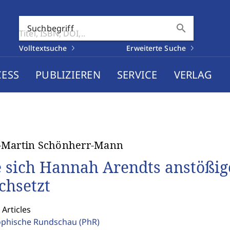
search
Suchbegriff
Volltextsuche
Erweiterte Suche
CESS
PUBLIZIEREN
SERVICE
VERLAG
-Martin Schönherr-Mann
 sich Hannah Arendts anstößi
chsetzt
 Articles
ophische Rundschau
(PhR)