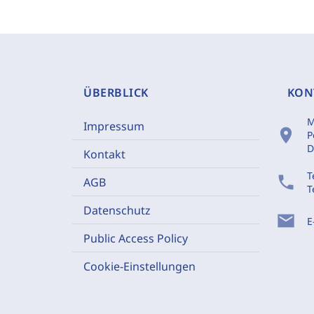
ÜBERBLICK
KON
M
Impressum
location_on
P
D
Kontakt
T
phone
AGB
T
Datenschutz
mail
E
Public Access Policy
Cookie-Einstellungen