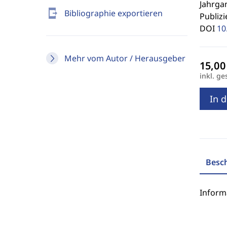
Jahrgan
send_to_mobile
Bibliographie exportieren
Publizi
DOI
10
Mehr vom Autor / Herausgeber
inkl. ge
In 
Besc
Inform