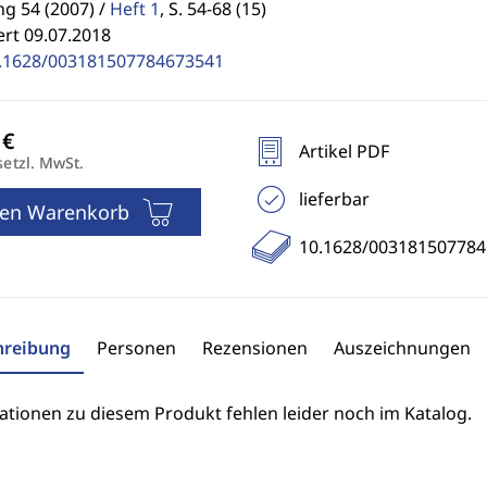
g 54 (2007) /
Heft 1
,
S. 54-68 (15)
ert 09.07.2018
.1628/003181507784673541
Artikel PDF
setzl. MwSt.
lieferbar
den Warenkorb
10.1628/00318150778
hreibung
Personen
Rezensionen
Auszeichnungen
ationen zu diesem Produkt fehlen leider noch im Katalog.