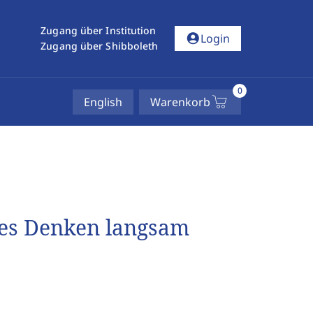
Zugang über Institution
account_circle
Login
Zugang über Shibboleth
0
English
Warenkorb
ges Denken langsam