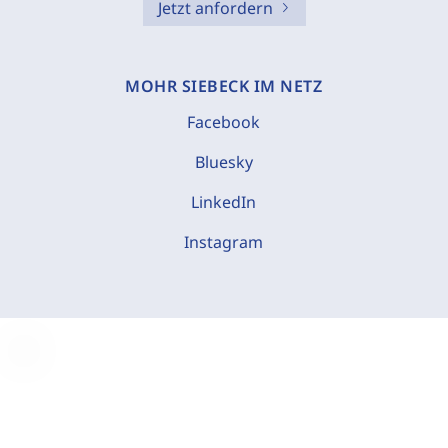
Jetzt anfordern
MOHR SIEBECK IM NETZ
Facebook
Bluesky
LinkedIn
Instagram
C
o
o