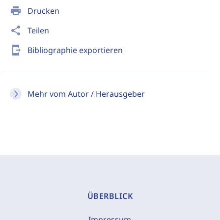
print
Drucken
share
Teilen
send_to_mobile
Bibliographie exportieren
Mehr vom Autor / Herausgeber
ÜBERBLICK
Impressum