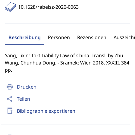
10.1628/rabelsz-2020-0063
Beschreibung
Personen
Rezensionen
Auszeic
Yang, Lixin: Tort Liability Law of China. Transl. by Zhu
Wang, Chunhua Dong. - Sramek: Wien 2018. XXXIII, 384
pp.
print
Drucken
share
Teilen
send_to_mobile
Bibliographie exportieren