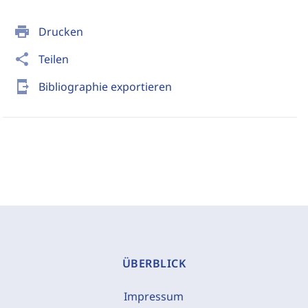
print
Drucken
share
Teilen
send_to_mobile
Bibliographie exportieren
ÜBERBLICK
Impressum