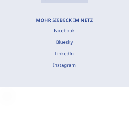
MOHR SIEBECK IM NETZ
Facebook
Bluesky
LinkedIn
Instagram
C
o
o