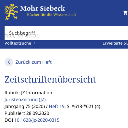
shopping_cart
Suchbegriff
Volltextsuche
Erweiterte S
Zurück zum Heft
Zeitschriftenübersicht
Rubrik: JZ Information
JuristenZeitung
(JZ)
Jahrgang 75 (2020) /
Heft 19
,
S. *618-*621 (4)
Publiziert 28.09.2020
DOI
10.1628/jz-2020-0315