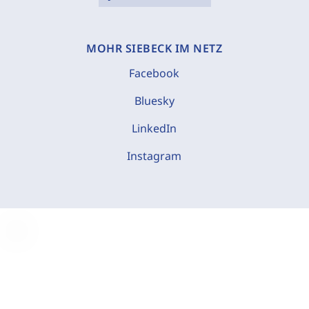
MOHR SIEBECK IM NETZ
Facebook
Bluesky
LinkedIn
Instagram
C
o
o