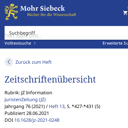
shopping_cart
Suchbegriff
Volltextsuche
Erweiterte S
Zurück zum Heft
Zeitschriftenübersicht
Rubrik: JZ Information
JuristenZeitung
(JZ)
Jahrgang 76 (2021) /
Heft 13
,
S. *427-*431 (5)
Publiziert 28.06.2021
DOI
10.1628/jz-2021-0248