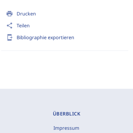
print
Drucken
share
Teilen
send_to_mobile
Bibliographie exportieren
ÜBERBLICK
Impressum