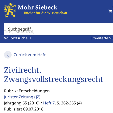
shopping_cart
Suchbegriff
Volltextsuche
Erweiterte S
Zurück zum Heft
Zivilrecht.
Zwangsvollstreckungsrecht
Rubrik: Entscheidungen
JuristenZeitung
(JZ)
Jahrgang 65 (2010) /
Heft 7
,
S. 362-365 (4)
Publiziert 09.07.2018