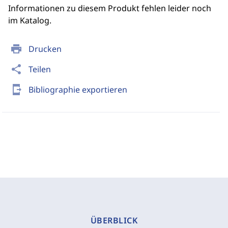
Informationen zu diesem Produkt fehlen leider noch
im Katalog.
print
Drucken
share
Teilen
send_to_mobile
Bibliographie exportieren
ÜBERBLICK