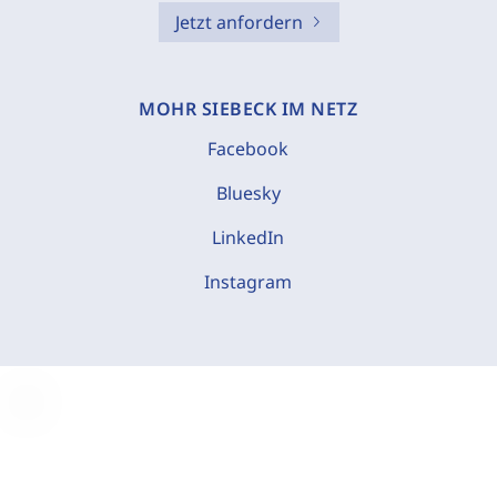
Jetzt anfordern
MOHR SIEBECK IM NETZ
Facebook
Bluesky
LinkedIn
Instagram
C
o
o