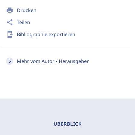
print
Drucken
share
Teilen
send_to_mobile
Bibliographie exportieren
Mehr vom Autor / Herausgeber
ÜBERBLICK