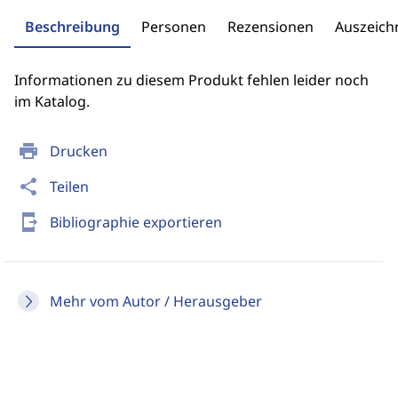
Beschreibung
Personen
Rezensionen
Auszeic
Informationen zu diesem Produkt fehlen leider noch
im Katalog.
print
Drucken
share
Teilen
send_to_mobile
Bibliographie exportieren
Mehr vom Autor / Herausgeber