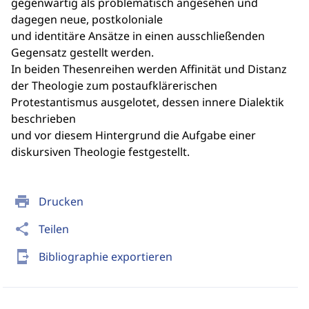
gegenwärtig als problematisch angesehen und
dagegen neue, postkoloniale
und identitäre Ansätze in einen ausschließenden
Gegensatz gestellt werden.
In beiden Thesenreihen werden Affinität und Distanz
der Theologie zum postaufklärerischen
Protestantismus ausgelotet, dessen innere Dialektik
beschrieben
und vor diesem Hintergrund die Aufgabe einer
diskursiven Theologie festgestellt.
print
Drucken
share
Teilen
send_to_mobile
Bibliographie exportieren