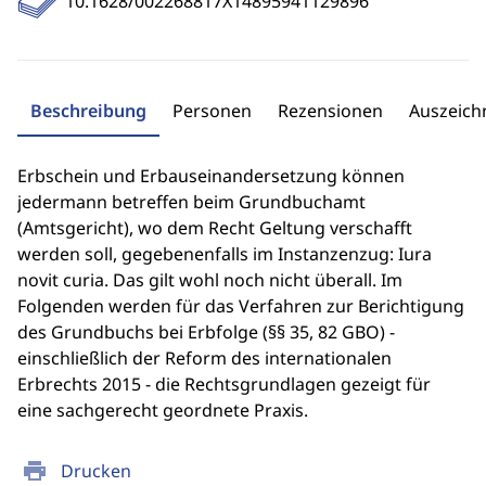
10.1628/002268817X14895941129896
Beschreibung
Personen
Rezensionen
Auszeic
Erbschein und Erbauseinandersetzung können
jedermann betreffen beim Grundbuchamt
(Amtsgericht), wo dem Recht Geltung verschafft
werden soll, gegebenenfalls im Instanzenzug: Iura
novit curia. Das gilt wohl noch nicht überall. Im
Folgenden werden für das Verfahren zur Berichtigung
des Grundbuchs bei Erbfolge (§§ 35, 82 GBO) -
einschließlich der Reform des internationalen
Erbrechts 2015 - die Rechtsgrundlagen gezeigt für
eine sachgerecht geordnete Praxis.
print
Drucken