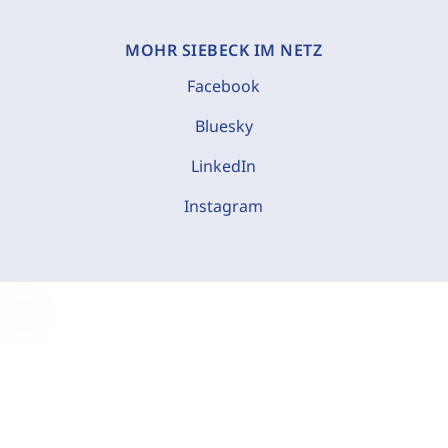
MOHR SIEBECK IM NETZ
Facebook
Bluesky
LinkedIn
Instagram
C
o
o
k