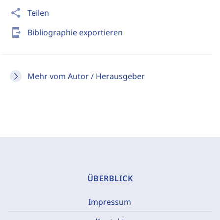
share
Teilen
send_to_mobile
Bibliographie exportieren
Mehr vom Autor / Herausgeber
ÜBERBLICK
Impressum