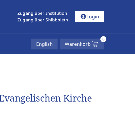
Zugang über Institution
account_circle
Login
Zugang über Shibboleth
0
English
Warenkorb
Evangelischen Kirche