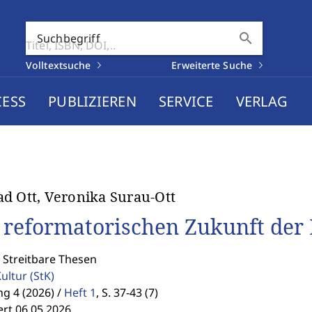
search
Suchbegriff
Volltextsuche
Erweiterte Suche
CESS
PUBLIZIEREN
SERVICE
VERLAG
d Ott, Veronika Surau-Ott
 reformatorischen Zukunft der 
 Streitbare Thesen
Kultur
(StK)
g 4 (2026) /
Heft 1
,
S. 37-43 (7)
ert 06.05.2026