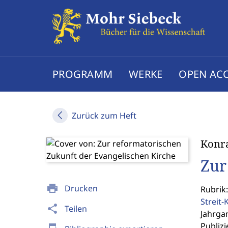
PROGRAMM
WERKE
OPEN AC
Zurück zum Heft
Konra
Zur
print
Drucken
Rubrik:
Streit-
share
Teilen
Jahrgan
Publizi