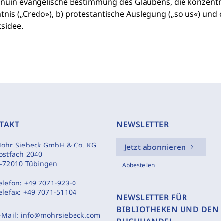
nuin evangelische Bestimmung des Glaubens, die konzentrisc
nis („Credo»), b) protestantische Auslegung („solus«) und 
tsidee.
TAKT
NEWSLETTER
ohr Siebeck GmbH & Co. KG
Jetzt abonnieren
ostfach 2040
-72010 Tübingen
Abbestellen
elefon:
+49 7071-923-0
elefax:
+49 7071-51104
NEWSLETTER FÜR
BIBLIOTHEKEN UND DEN
-Mail:
info@mohrsiebeck.com