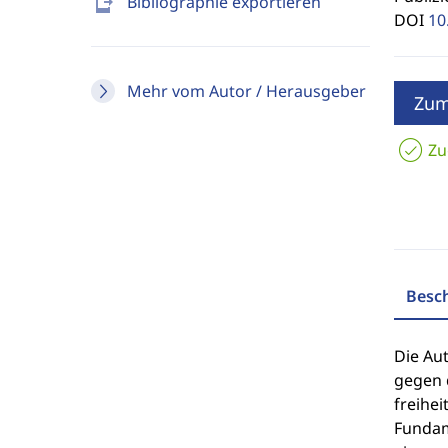
send_to_mobile
Bibliographie exportieren
DOI
10
Mehr vom Autor / Herausgeber
Zum
Zu
Besc
Die Au
gegen 
freihei
Fundam