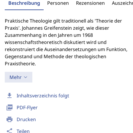
Beschreibung
Personen
Rezensionen
Auszeic
Praktische Theologie gilt traditionell als 'Theorie der
Praxis'. Johannes Greifenstein zeigt, wie dieser
Zusammenhang in den Jahren um 1968
wissenschaftstheoretisch diskutiert wird und
rekonstruiert die Auseinandersetzungen um Funktion,
Gegenstand und Methode der theologischen
Praxistheorie.
Mehr
download
Inhaltsverzeichnis folgt
picture_as_pdf
PDF-Flyer
print
Drucken
share
Teilen