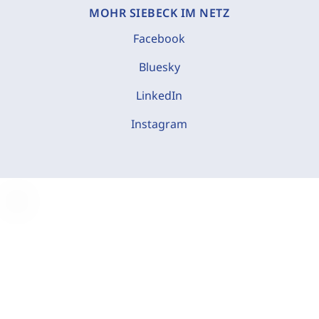
MOHR SIEBECK IM NETZ
Facebook
Bluesky
LinkedIn
Instagram
C
o
o
k
i