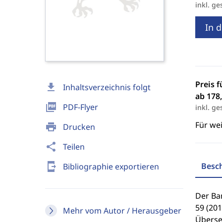
inkl. ge
In 
Preis f
download
Inhaltsverzeichnis folgt
ab 178,
picture_as_pdf
PDF-Flyer
inkl. ge
Für we
print
Drucken
share
Teilen
send_to_mobile
Besc
Bibliographie exportieren
Der Ban
59 (20
Mehr vom Autor / Herausgeber
Überse