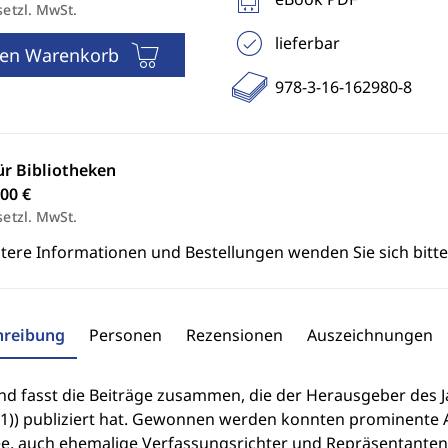
setzl. MwSt.
lieferbar
den Warenkorb
978-3-16-162980-8
ür Bibliotheken
00 €
setzl. MwSt.
itere Informationen und Bestellungen wenden Sie sich bitt
hreibung
Personen
Rezensionen
Auszeichnungen
d fasst die Beiträge zusammen, die der Herausgeber des Jah
11)) publiziert hat. Gewonnen werden konnten prominente 
e, auch ehemalige Verfassungsrichter und Repräsentanten 