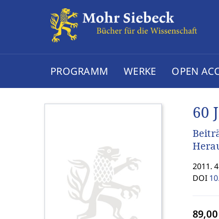
PROGRAMM
WERKE
OPEN AC
60 
Beitr
Herau
2011. 
DOI
10