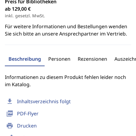
Preis für Bibliotheken
ab 129,00 €
inkl. gesetzl. MwSt.
Für weitere Informationen und Bestellungen wenden
Sie sich bitte an unsere Ansprechpartner im Vertrieb.
Beschreibung
Personen
Rezensionen
Auszeic
Informationen zu diesem Produkt fehlen leider noch
im Katalog.
download
Inhaltsverzeichnis folgt
picture_as_pdf
PDF-Flyer
print
Drucken