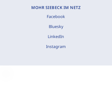
MOHR SIEBECK IM NETZ
Facebook
Bluesky
LinkedIn
Instagram
C
o
o
k
i