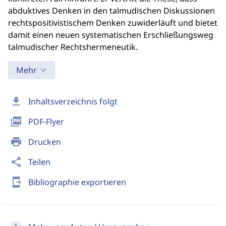
abduktives Denken in den talmudischen Diskussionen
rechtspositivistischem Denken zuwiderläuft und bietet
damit einen neuen systematischen Erschließungsweg
talmudischer Rechtshermeneutik.
Mehr
download
Inhaltsverzeichnis folgt
picture_as_pdf
PDF-Flyer
print
Drucken
share
Teilen
send_to_mobile
Bibliographie exportieren