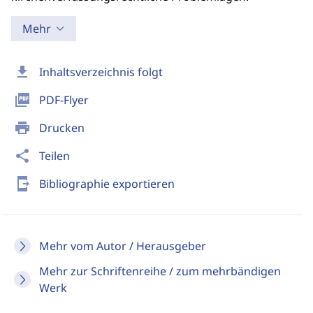
Mehr
download
Inhaltsverzeichnis folgt
picture_as_pdf
PDF-Flyer
print
Drucken
share
Teilen
send_to_mobile
Bibliographie exportieren
Mehr vom Autor / Herausgeber
Mehr zur Schriftenreihe / zum mehrbändigen
Werk