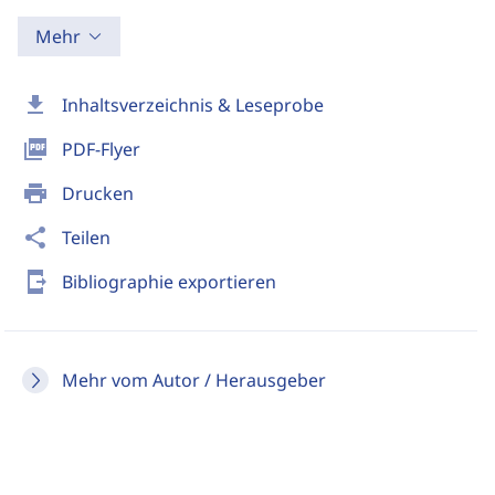
Mehr
download
Inhaltsverzeichnis & Leseprobe
picture_as_pdf
PDF-Flyer
print
Drucken
share
Teilen
send_to_mobile
Bibliographie exportieren
Mehr vom Autor / Herausgeber