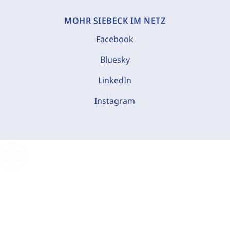
MOHR SIEBECK IM NETZ
Facebook
Bluesky
LinkedIn
Instagram
C
o
o
k