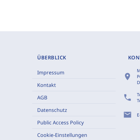
ÜBERBLICK
KON
M
Impressum
location_on
P
D
Kontakt
T
phone
AGB
T
Datenschutz
mail
E
Public Access Policy
Cookie-Einstellungen