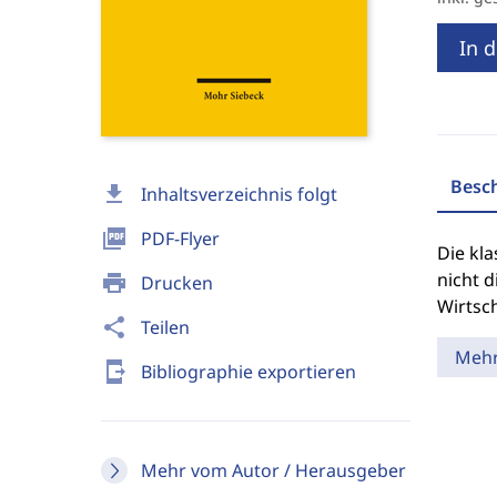
In 
Besc
download
Inhaltsverzeichnis folgt
picture_as_pdf
PDF-Flyer
Die kla
nicht d
print
Drucken
Wirtsc
share
Teilen
Meh
send_to_mobile
Bibliographie exportieren
Mehr vom Autor / Herausgeber