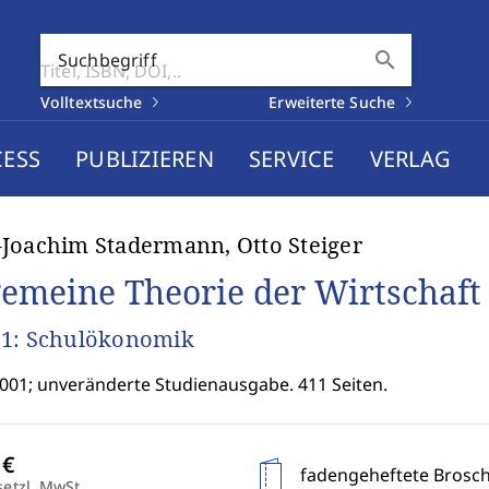
search
Suchbegriff
Volltextsuche
Erweiterte Suche
CESS
PUBLIZIEREN
SERVICE
VERLAG
Joachim Stadermann, Otto Steiger
gemeine Theorie der Wirtschaft
 1: Schulökonomik
2001; unveränderte Studienausgabe. 411 Seiten.
fadengeheftete Brosc
setzl. MwSt.