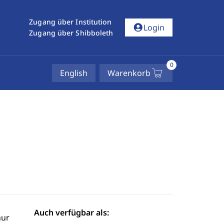
Zugang über Institution
account_circle
Login
Zugang über Shibboleth
0
English
Warenkorb
Auch verfügbar als:
hur