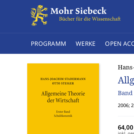
PROGRAMM
WERKE
OPEN AC
Hans-
All
Band
2006; 
inkl. ge