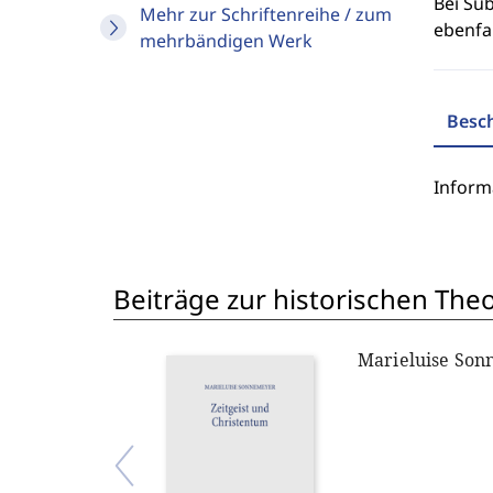
Bei Sub
Mehr zur Schriftenreihe / zum
ebenfal
mehrbändigen Werk
Besc
Inform
Beiträge zur historischen The
Marieluise So