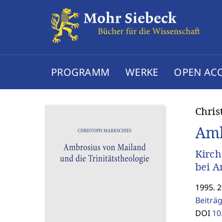
PROGRAMM
WERKE
OPEN AC
Chris
Amb
Kirch
bei A
1995. 
Beiträ
DOI
10