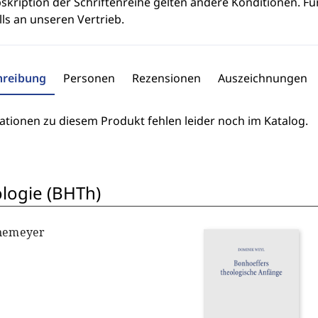
skription der Schriftenreihe gelten andere Konditionen. Fü
ls an unseren Vertrieb.
hreibung
Personen
Rezensionen
Auszeichnungen
ationen zu diesem Produkt fehlen leider noch im Katalog.
ologie (BHTh)
nnemeyer