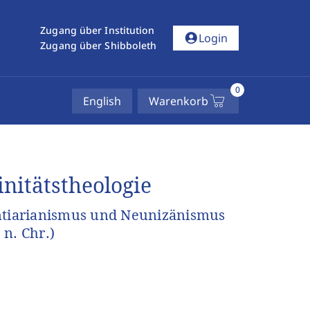
Zugang über Institution
account_circle
Login
Zugang über Shibboleth
0
English
Warenkorb
nitätstheologie
Antiarianismus und Neunizänismus
n. Chr.)