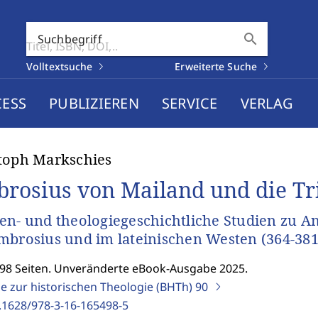
search
Suchbegriff
Volltextsuche
Erweiterte Suche
CESS
PUBLIZIEREN
SERVICE
VERLAG
toph Markschies
rosius von Mailand und die Tri
en- und theologiegeschichtliche Studien zu 
mbrosius und im lateinischen Westen (364-381 
298 Seiten. Unveränderte eBook-Ausgabe 2025.
ge zur historischen Theologie (BHTh)
90
.1628/978-3-16-165498-5