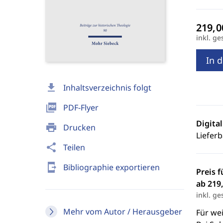
inkl. ge
In 
download
Inhaltsverzeichnis folgt
picture_as_pdf
PDF-Flyer
Digita
print
Drucken
Lieferb
share
Teilen
send_to_mobile
Bibliographie exportieren
Preis f
ab 219,
inkl. ge
Mehr vom Autor / Herausgeber
Für we