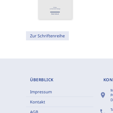
Zur Schriftenreihe
ÜBERBLICK
KON
M
Impressum
location_on
P
D
Kontakt
T
phone
AGB