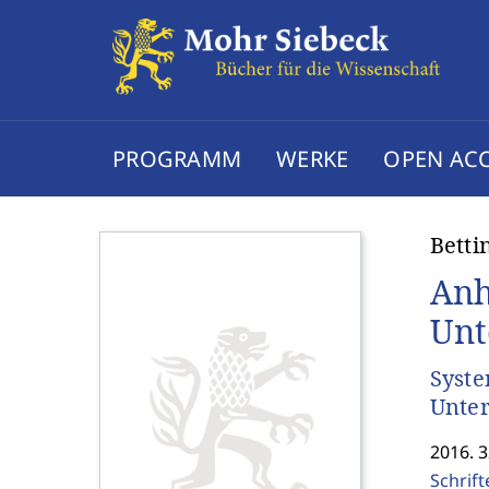
PROGRAMM
WERKE
OPEN AC
Betti
Anh
Unt
Syste
Unte
2016. 
Schrif