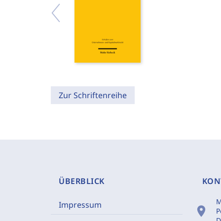
Zur Schriftenreihe
ÜBERBLICK
KON
M
Impressum
location_on
P
D