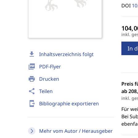
DOI
10
inkl. ge
In 
download
Inhaltsverzeichnis folgt
picture_as_pdf
PDF-Flyer
print
Drucken
Preis f
share
Teilen
ab 208,
inkl. ge
send_to_mobile
Bibliographie exportieren
Für we
Bei Sub
ebenfal
Mehr vom Autor / Herausgeber