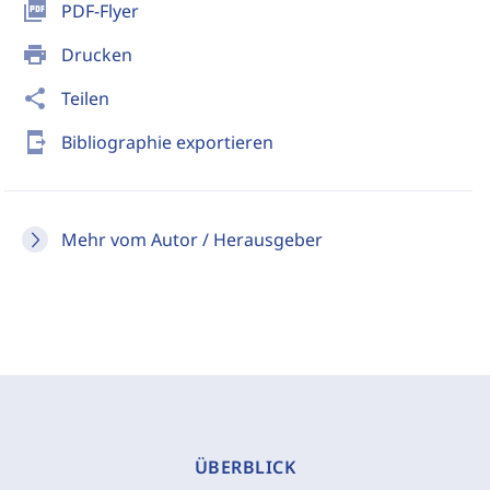
picture_as_pdf
PDF-Flyer
print
Drucken
share
Teilen
send_to_mobile
Bibliographie exportieren
Mehr vom Autor / Herausgeber
ÜBERBLICK