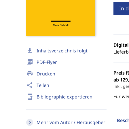
In 
Digita
download
Inhaltsverzeichnis folgt
Lieferb
picture_as_pdf
PDF-Flyer
Preis f
print
Drucken
ab 129,
share
Teilen
inkl. ge
send_to_mobile
Für we
Bibliographie exportieren
Besc
Mehr vom Autor / Herausgeber