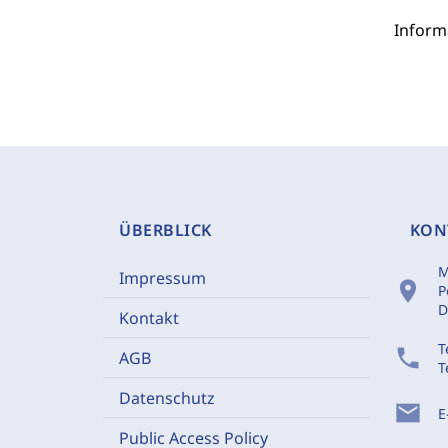
Inform
ÜBERBLICK
KON
M
Impressum
location_on
P
D
Kontakt
T
phone
AGB
T
Datenschutz
mail
E
Public Access Policy