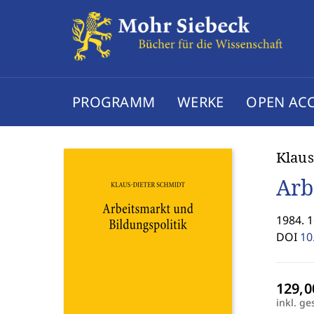
PROGRAMM
WERKE
OPEN AC
Klaus
Arb
1984. 
DOI
10
inkl. ge