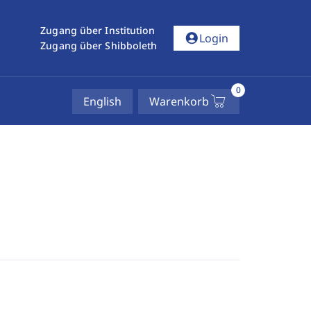
Zugang über Institution
account_circle
Login
Zugang über Shibboleth
0
English
Warenkorb