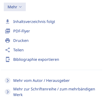
Mehr
download
Inhaltsverzeichnis folgt
picture_as_pdf
PDF-Flyer
print
Drucken
share
Teilen
send_to_mobile
Bibliographie exportieren
Mehr vom Autor / Herausgeber
Mehr zur Schriftenreihe / zum mehrbändigen
Werk