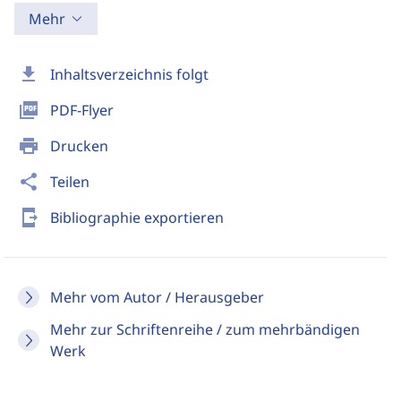
Mehr
download
Inhaltsverzeichnis folgt
picture_as_pdf
PDF-Flyer
print
Drucken
share
Teilen
send_to_mobile
Bibliographie exportieren
Mehr vom Autor / Herausgeber
Mehr zur Schriftenreihe / zum mehrbändigen
Werk