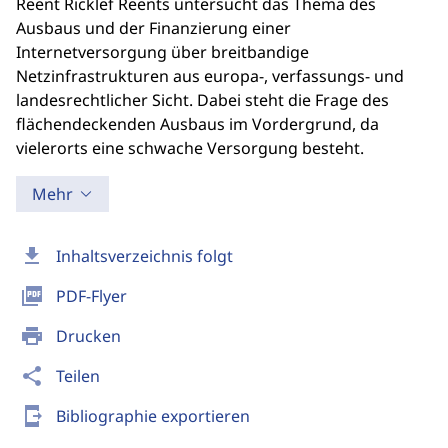
Reent Ricklef Reents untersucht das Thema des
Ausbaus und der Finanzierung einer
Internetversorgung über breitbandige
Netzinfrastrukturen aus europa-, verfassungs- und
landesrechtlicher Sicht. Dabei steht die Frage des
flächendeckenden Ausbaus im Vordergrund, da
vielerorts eine schwache Versorgung besteht.
Mehr
download
Inhaltsverzeichnis folgt
picture_as_pdf
PDF-Flyer
print
Drucken
share
Teilen
send_to_mobile
Bibliographie exportieren