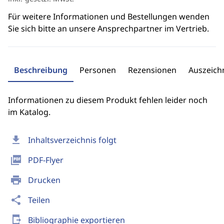
Für weitere Informationen und Bestellungen wenden
Sie sich bitte an unsere Ansprechpartner im Vertrieb.
Beschreibung
Personen
Rezensionen
Auszeic
Informationen zu diesem Produkt fehlen leider noch
im Katalog.
download
Inhaltsverzeichnis folgt
picture_as_pdf
PDF-Flyer
print
Drucken
share
Teilen
send_to_mobile
Bibliographie exportieren