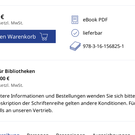
eBook PDF
setzl. MwSt.
lieferbar
den Warenkorb
978-3-16-156825-1
ür Bibliotheken
00 €
setzl. MwSt.
itere Informationen und Bestellungen wenden Sie sich bitt
skription der Schriftenreihe gelten andere Konditionen. Fü
ls an unseren Vertrieb.