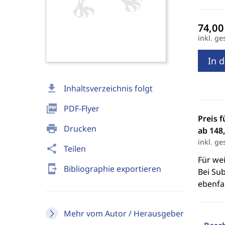
inkl. ge
In 
download
Inhaltsverzeichnis folgt
picture_as_pdf
PDF-Flyer
Preis f
print
Drucken
ab 148,
inkl. ge
share
Teilen
Für we
send_to_mobile
Bibliographie exportieren
Bei Sub
ebenfal
Mehr vom Autor / Herausgeber