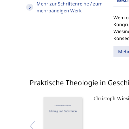
Besc
Mehr zur Schriftenreihe / zum
mehrbändigen Werk
Wem od
Kongru
Wiesing
Konseq
Meh
Praktische Theologie in Gesc
Christoph Wies