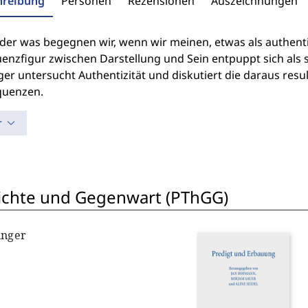
hreibung
Personen
Rezensionen
Auszeichnungen
er was begegnen wir, wenn wir meinen, etwas als authent
enzfigur zwischen Darstellung und Sein entpuppt sich als
er untersucht Authentizität und diskutiert die daraus resu
uenzen.
r
hichte und Gegenwart (PThGG)
inger