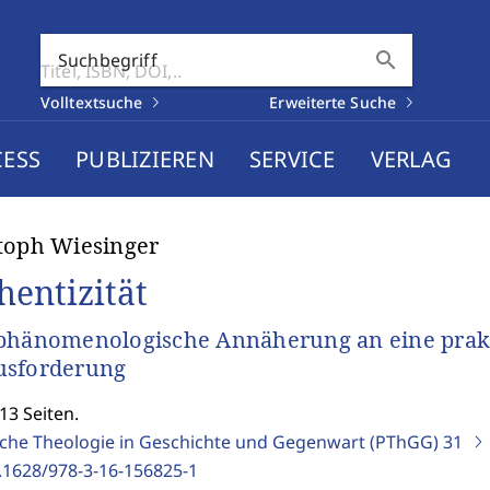
search
Suchbegriff
Volltextsuche
Erweiterte Suche
CESS
PUBLIZIEREN
SERVICE
VERLAG
toph Wiesinger
hentizität
phänomenologische Annäherung an eine prakt
usforderung
13 Seiten.
sche Theologie in Geschichte und Gegenwart (PThGG)
31
.1628/978-3-16-156825-1