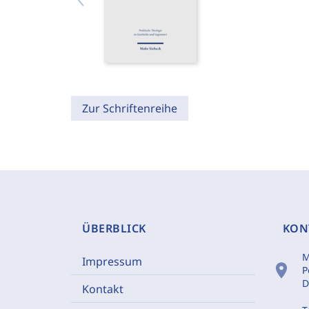
Zur Schriftenreihe
ÜBERBLICK
KON
M
Impressum
location_on
P
D
Kontakt