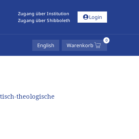
Zugang über Institution
account_circle
Login
Zugang über Shibboleth
0
English
Warenkorb
isch-theologische