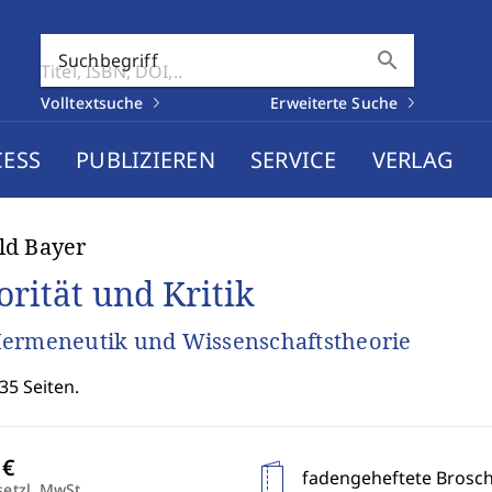
search
Suchbegriff
Volltextsuche
Erweiterte Suche
CESS
PUBLIZIEREN
SERVICE
VERLAG
ld Bayer
orität und Kritik
ermeneutik und Wissenschaftstheorie
35 Seiten.
fadengeheftete Brosc
setzl. MwSt.