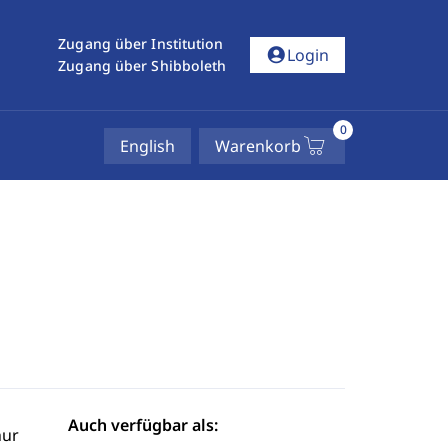
Zugang über Institution
account_circle
Login
Zugang über Shibboleth
0
English
Warenkorb
Auch verfügbar als:
hur