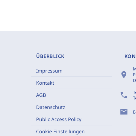
ÜBERBLICK
KON
M
Impressum
location_on
P
D
Kontakt
T
phone
AGB
T
Datenschutz
mail
E
Public Access Policy
Cookie-Einstellungen