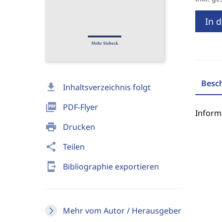
In 
Besc
download
Inhaltsverzeichnis folgt
picture_as_pdf
PDF-Flyer
Inform
print
Drucken
share
Teilen
send_to_mobile
Bibliographie exportieren
Mehr vom Autor / Herausgeber