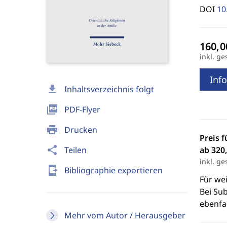
DOI
10
inkl. ge
Info
download
Inhaltsverzeichnis folgt
picture_as_pdf
PDF-Flyer
print
Drucken
Preis f
share
Teilen
ab 320,
inkl. ge
send_to_mobile
Bibliographie exportieren
Für we
Bei Sub
ebenfal
Mehr vom Autor / Herausgeber