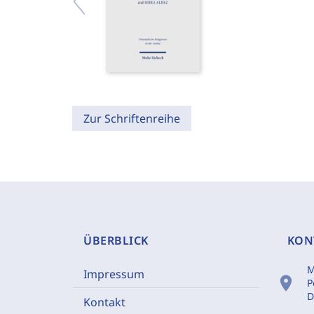
Zur Schriftenreihe
ÜBERBLICK
KON
M
Impressum
location_on
P
D
Kontakt