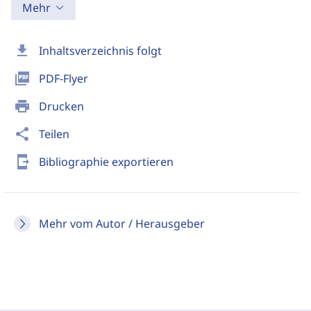
Mehr
download
Inhaltsverzeichnis folgt
picture_as_pdf
PDF-Flyer
print
Drucken
share
Teilen
send_to_mobile
Bibliographie exportieren
Mehr vom Autor / Herausgeber