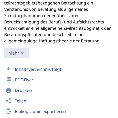
teilrechtsgebietsbezogenen Betrachtung ein
Verständnis von Beratung als allgemeines
Strukturphänomen gegenüber. Unter
Berücksichtigung des Berufs- und Aufsichtsrechts
entwickelt er eine allgemeine Zivilrechtsdogmatik der
Beratungspflichten und beschreibt eine
allgemeingültige Haftungstheorie der Beratung.
Mehr
download
Inhaltsverzeichnis folgt
picture_as_pdf
PDF-Flyer
print
Drucken
share
Teilen
send_to_mobile
Bibliographie exportieren