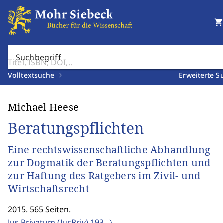
shopping_cart
Suchbegriff
Volltextsuche
Erweiterte S
Michael Heese
Beratungspflichten
Eine rechtswissenschaftliche Abhandlung
zur Dogmatik der Beratungspflichten und
zur Haftung des Ratgebers im Zivil- und
Wirtschaftsrecht
2015. 565 Seiten.
Jus Privatum (JusPriv)
193