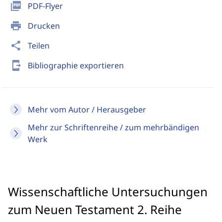
picture_as_pdf
PDF-Flyer
print
Drucken
share
Teilen
send_to_mobile
Bibliographie exportieren
Mehr vom Autor / Herausgeber
Mehr zur Schriftenreihe / zum mehrbändigen
Werk
Wissenschaftliche Untersuchungen
zum Neuen Testament 2. Reihe