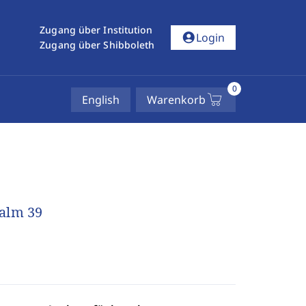
Zugang über Institution
account_circle
Login
Zugang über Shibboleth
0
English
Warenkorb
salm 39