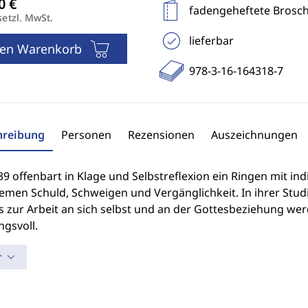
fadengeheftete Brosc
setzl. MwSt.
lieferbar
den Warenkorb
978-3-16-164318-7
hreibung
Personen
Rezensionen
Auszeichnungen
9 offenbart in Klage und Selbstreflexion ein Ringen mit in
emen Schuld, Schweigen und Vergänglichkeit. In ihrer Studi
s zur Arbeit an sich selbst und an der Gottesbeziehung wer
gsvoll.
r