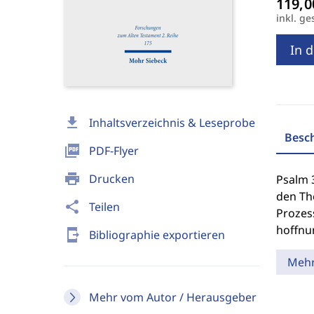
inkl. ge
In 
download
Inhaltsverzeichnis & Leseprobe
Besc
picture_as_pdf
PDF-Flyer
print
Drucken
Psalm 3
den Th
share
Teilen
Prozes
hoffnun
send_to_mobile
Bibliographie exportieren
Meh
Mehr vom Autor / Herausgeber