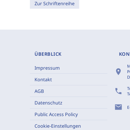
Zur Schriftenreihe
ÜBERBLICK
KON
M
Impressum
location_on
P
D
Kontakt
T
phone
AGB
T
Datenschutz
mail
E
Public Access Policy
Cookie-Einstellungen