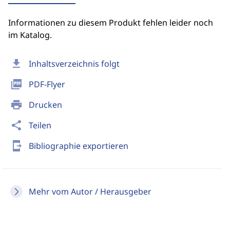
Informationen zu diesem Produkt fehlen leider noch
im Katalog.
download
Inhaltsverzeichnis folgt
picture_as_pdf
PDF-Flyer
print
Drucken
share
Teilen
send_to_mobile
Bibliographie exportieren
Mehr vom Autor / Herausgeber