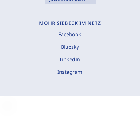
MOHR SIEBECK IM NETZ
Facebook
Bluesky
LinkedIn
Instagram
C
o
o