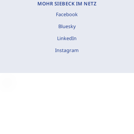
MOHR SIEBECK IM NETZ
Facebook
Bluesky
LinkedIn
Instagram
C
o
o
k
i