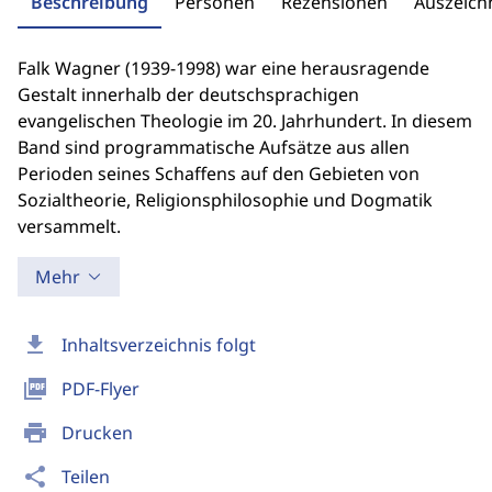
Beschreibung
Personen
Rezensionen
Auszeic
Falk Wagner (1939-1998) war eine herausragende
Gestalt innerhalb der deutschsprachigen
evangelischen Theologie im 20. Jahrhundert. In diesem
Band sind programmatische Aufsätze aus allen
Perioden seines Schaffens auf den Gebieten von
Sozialtheorie, Religionsphilosophie und Dogmatik
versammelt.
Mehr
download
Inhaltsverzeichnis folgt
picture_as_pdf
PDF-Flyer
print
Drucken
share
Teilen