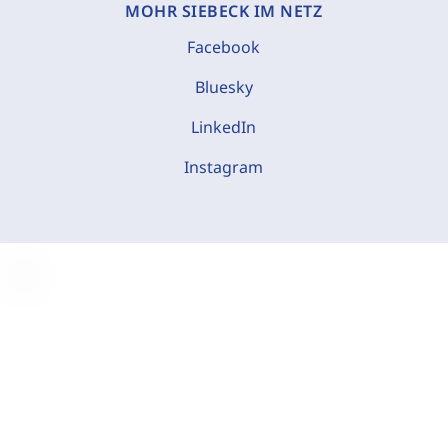
MOHR SIEBECK IM NETZ
Facebook
Bluesky
LinkedIn
Instagram
C
o
o
k
i