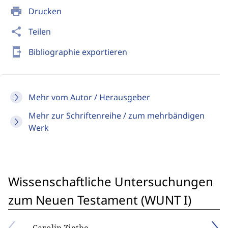
print
Drucken
share
Teilen
send_to_mobile
Bibliographie exportieren
Mehr vom Autor / Herausgeber
Mehr zur Schriftenreihe / zum mehrbändigen
Werk
Wissenschaftliche Untersuchungen
zum Neuen Testament (WUNT I)