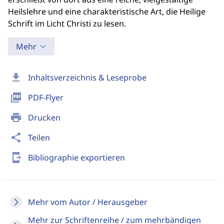
Heilslehre und eine charakteristische Art, die Heilige
Schrift im Licht Christi zu lesen.
Mehr
download
Inhaltsverzeichnis & Leseprobe
picture_as_pdf
PDF-Flyer
print
Drucken
share
Teilen
send_to_mobile
Bibliographie exportieren
Mehr vom Autor / Herausgeber
Mehr zur Schriftenreihe / zum mehrbändigen