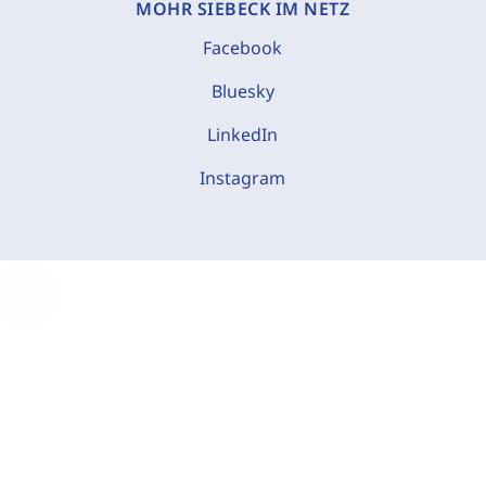
MOHR SIEBECK IM NETZ
Facebook
Bluesky
LinkedIn
Instagram
C
o
o
k
i