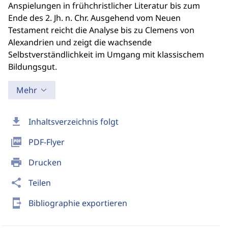
Anspielungen in frühchristlicher Literatur bis zum
Ende des 2. Jh. n. Chr. Ausgehend vom Neuen
Testament reicht die Analyse bis zu Clemens von
Alexandrien und zeigt die wachsende
Selbstverständlichkeit im Umgang mit klassischem
Bildungsgut.
Mehr
download
Inhaltsverzeichnis folgt
picture_as_pdf
PDF-Flyer
print
Drucken
share
Teilen
send_to_mobile
Bibliographie exportieren