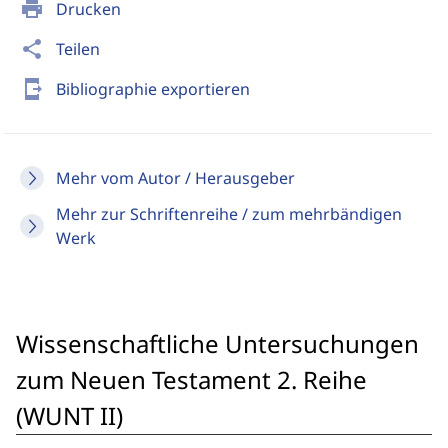
print
Drucken
share
Teilen
send_to_mobile
Bibliographie exportieren
Mehr vom Autor / Herausgeber
Mehr zur Schriftenreihe / zum mehrbändigen
Werk
Wissenschaftliche Untersuchungen
zum Neuen Testament 2. Reihe
(WUNT II)