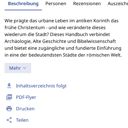
Beschreibung
Personen
Rezensionen
Auszeic
Wie prägte das urbane Leben im antiken Korinth das
frühe Christentum - und wie veränderte dieses
wiederum die Stadt? Dieses Handbuch verbindet
Archäologie, Alte Geschichte und Bibelwissenschaft
und bietet eine zugängliche und fundierte Einführung
in eine der bedeutendsten Städte der römischen Welt.
Mehr
download
Inhaltsverzeichnis folgt
picture_as_pdf
PDF-Flyer
print
Drucken
share
Teilen