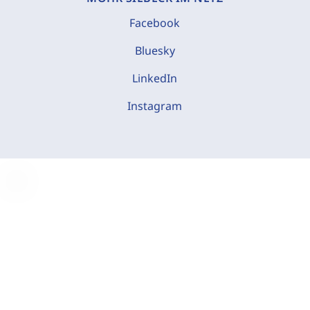
Facebook
Bluesky
LinkedIn
Instagram
C
o
o
k
i
e