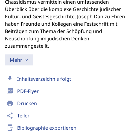
Chassidismus vermitteln einen umfassenden
Überblick über die komplexe Geschichte jüdischer
Kultur- und Geistesgeschichte. Joseph Dan zu Ehren
haben Freunde und Kollegen eine Festschrift mit
Beiträgen zum Thema der Schöpfung und
Neuschöpfung im jüdischen Denken
zusammengestellt.
Mehr
download
Inhaltsverzeichnis folgt
picture_as_pdf
PDF-Flyer
print
Drucken
share
Teilen
send_to_mobile
Bibliographie exportieren