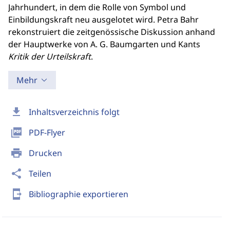
Jahrhundert, in dem die Rolle von Symbol und
Einbildungskraft neu ausgelotet wird. Petra Bahr
rekonstruiert die zeitgenössische Diskussion anhand
der Hauptwerke von A. G. Baumgarten und Kants
Kritik der Urteilskraft
.
Mehr
download
Inhaltsverzeichnis folgt
picture_as_pdf
PDF-Flyer
print
Drucken
share
Teilen
send_to_mobile
Bibliographie exportieren