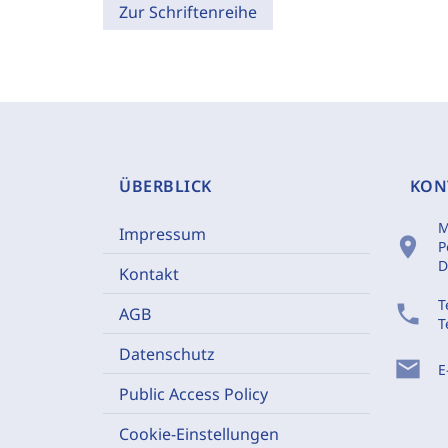
Zur Schriftenreihe
ÜBERBLICK
KON
M
Impressum
location_on
P
D
Kontakt
T
phone
AGB
T
Datenschutz
mail
E
Public Access Policy
Cookie-Einstellungen