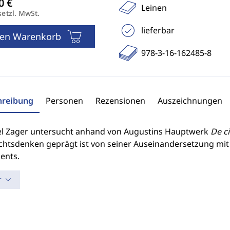
Leinen
setzl. MwSt.
lieferbar
den Warenkorb
978-3-16-162485-8
hreibung
Personen
Rezensionen
Auszeichnungen
l Zager untersucht anhand von Augustins Hauptwerk
De ci
chtsdenken geprägt ist von seiner Auseinandersetzung mit
ents.
r