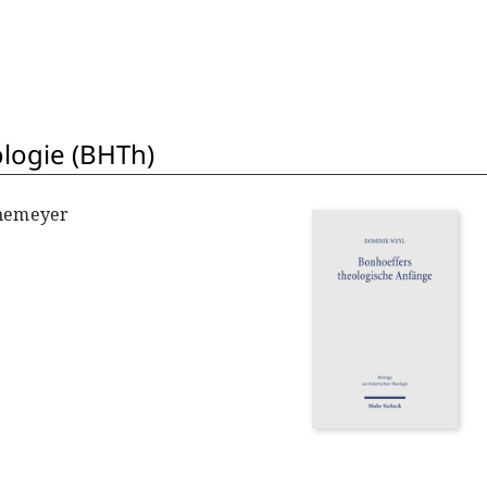
ologie (BHTh)
nnemeyer