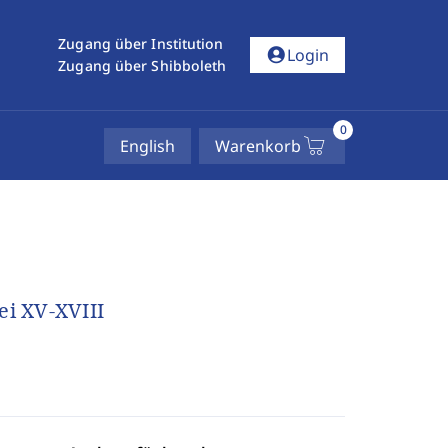
Zugang über Institution
account_circle
Login
Zugang über Shibboleth
0
English
Warenkorb
ei XV-XVIII