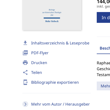
inkl. ge
In 
download
Inhaltsverzeichnis & Leseprobe
Besc
picture_as_pdf
PDF-Flyer
print
Drucken
Raphae
Geschi
share
Teilen
Testam
send_to_mobile
Bibliographie exportieren
Meh
Mehr vom Autor / Herausgeber