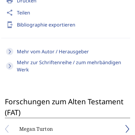
print
Drucken
share
Teilen
send_to_mobile
Bibliographie exportieren
Mehr vom Autor / Herausgeber
Mehr zur Schriftenreihe / zum mehrbändigen
Werk
Forschungen zum Alten Testament
(FAT)
Megan Turton