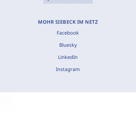
MOHR SIEBECK IM NETZ
Facebook
Bluesky
LinkedIn
Instagram
C
o
o