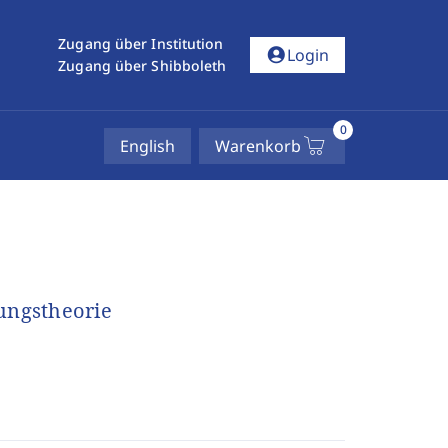
Zugang über Institution
account_circle
Login
Zugang über Shibboleth
0
English
Warenkorb
sungstheorie