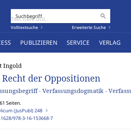
search
Suchbegriff
Volltextsuche
Erweiterte Suche
CESS
PUBLIZIEREN
SERVICE
VERLAG
t Ingold
 Recht der Oppositionen
ssungsbegriff - Verfassungsdogmatik - Verfas
61 Seiten.
blicum (JusPubl)
248
.1628/978-3-16-153668-7