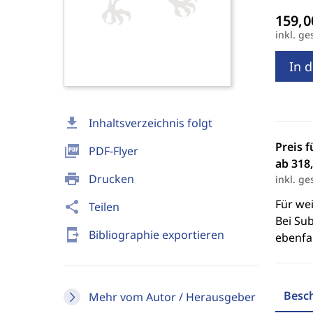
inkl. ge
In 
download
Inhaltsverzeichnis folgt
Preis f
picture_as_pdf
PDF-Flyer
ab 318,
print
Drucken
inkl. ge
Für we
share
Teilen
Bei Sub
send_to_mobile
Bibliographie exportieren
ebenfal
Besc
Mehr vom Autor / Herausgeber