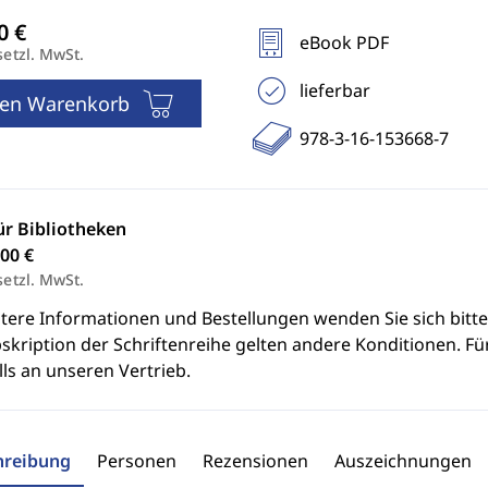
eBook PDF
setzl. MwSt.
lieferbar
den Warenkorb
978-3-16-153668-7
ür Bibliotheken
00 €
setzl. MwSt.
itere Informationen und Bestellungen wenden Sie sich bitt
skription der Schriftenreihe gelten andere Konditionen. Fü
ls an unseren Vertrieb.
hreibung
Personen
Rezensionen
Auszeichnungen