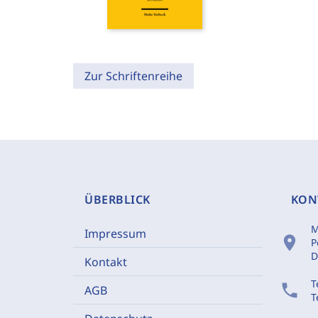
Zur Schriftenreihe
ÜBERBLICK
KON
M
Impressum
location_on
P
D
Kontakt
T
phone
AGB
T